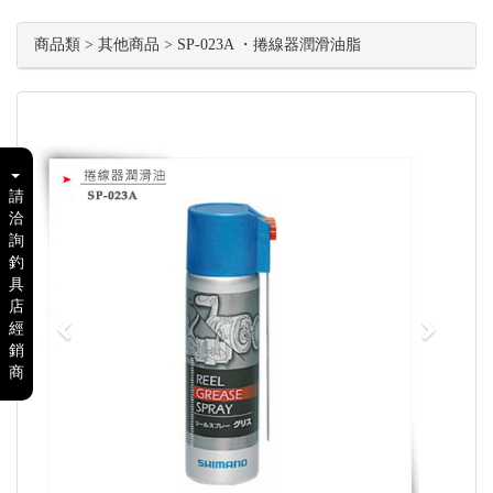
商品類 > 其他商品 > SP-023A ・捲線器潤滑油脂
Previous
Next
請
洽
詢
釣
具
店
經
銷
商