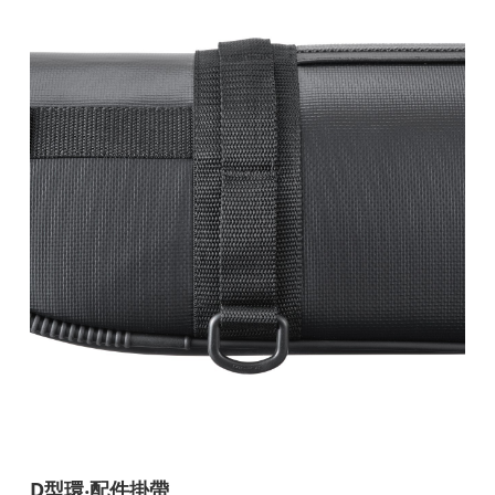
D型環‧配件掛帶