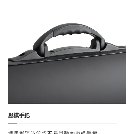
壓模手把
採用搬運時竿袋不易晃動的壓模手把。