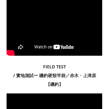
FIELD TEST
/ 實地測試ー 磯釣硬殼竿袋／赤木・上津原
【磯釣】