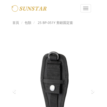
Toggle
navigation
首頁
包類
25 BP-051Y 剪鉗固定套
Previous
Next