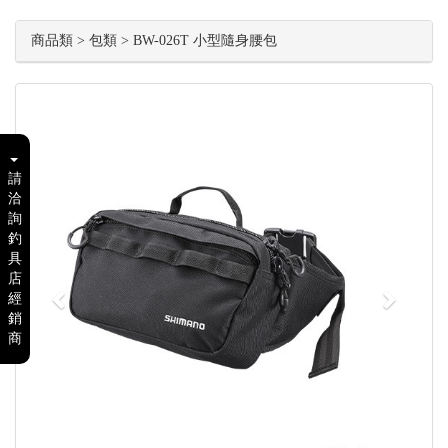
商品類 > 包類 > BW-026T 小型隨身腰包
Previous
Next
請
洽
詢
釣
具
店
經
銷
商