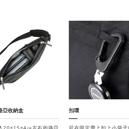
路亞收納盒
扣環
20×15×4㎝左右的路亞
可在固定帶上扣上小袋子