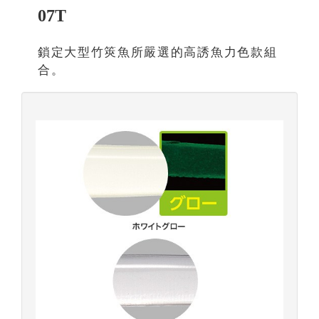
07T
鎖定大型竹筴魚所嚴選的高誘魚力色款組
合。