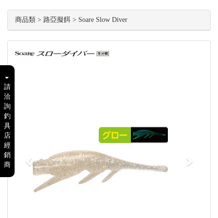
商品類 > 路亞擬餌 > Soare Slow Diver
Previous
Next
請
洽
詢
釣
具
店
經
銷
商