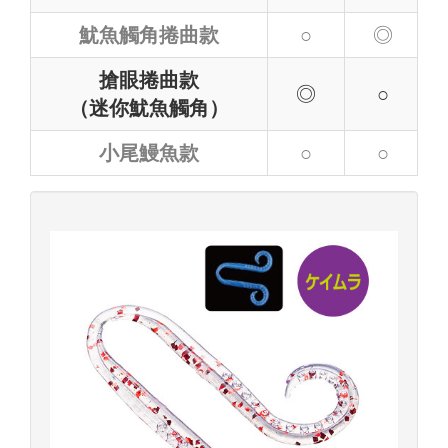
魷魚觸角捲曲款
○
◎
搶眼捲曲款
◎
○
（迷你魷魚觸角）
小尾鰻魚款
○
○