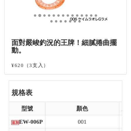
面對嚴峻釣況的王牌！細膩捲曲擺
動。
¥620（3支入）
規格表
型號
顏色
尺
EW-006P
001
追加