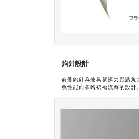
鉤針設計
前側鉤針為兼具就餌力跟誘魚
魚性能而省略裙襬流蘇的設計