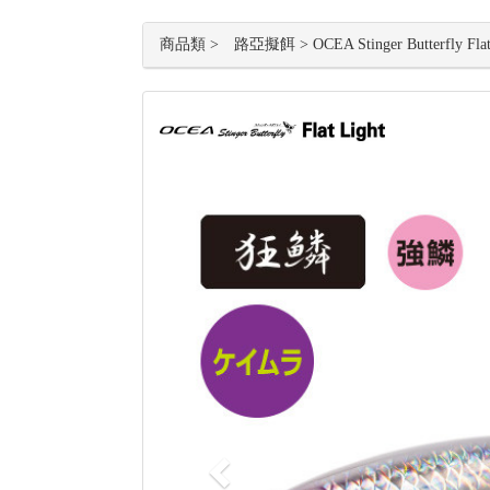
商品類 > 路亞擬餌 > OCEA Stinger Butterfly Flat 
Previous