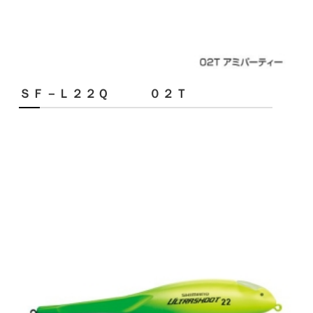
ＳＦ－Ｌ２２Ｑ ０２Ｔ