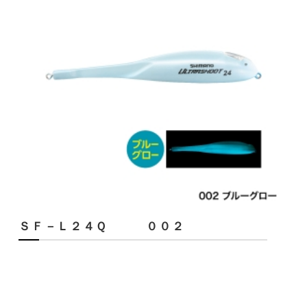
ＳＦ－Ｌ２４Ｑ ００２