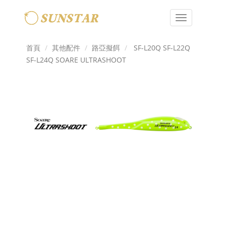
Toggle
navigation
首頁
其他配件
路亞擬餌
SF-L20Q SF-L22Q
SF-L24Q SOARE ULTRASHOOT
Previous
Next