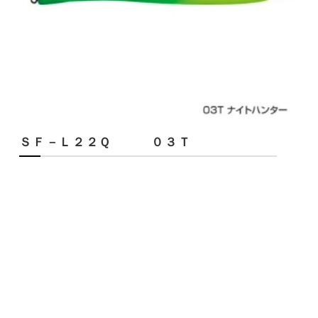
ＳＦ－Ｌ２２Ｑ ０３Ｔ