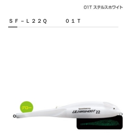
ＳＦ－Ｌ２２Ｑ ０１Ｔ