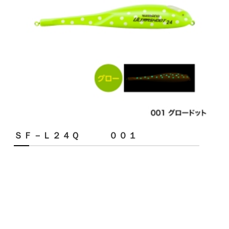
ＳＦ－Ｌ２４Ｑ ００１