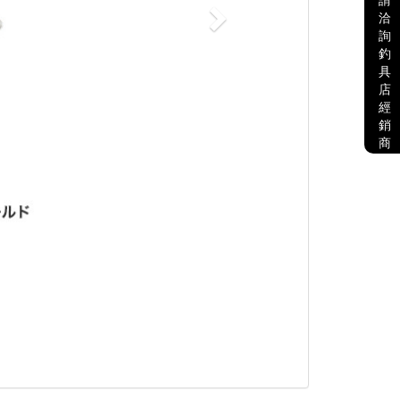
請
洽
詢
釣
具
店
經
銷
商