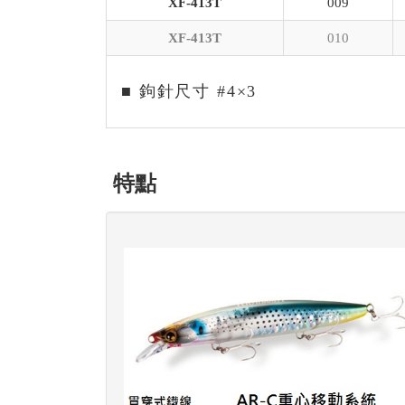
XF-413T
009
XF-413T
010
■ 鉤針尺寸 #4×3
特點