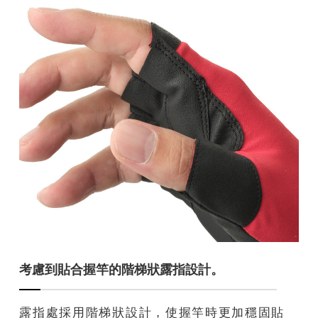
考慮到貼合握竿的階梯狀露指設計。
露指處採用階梯狀設計，使握竿時更加穩固貼