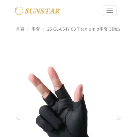
Toggle
navigation
首頁
手套
25 GL-054Y 03 Titanium α手套 3指出
Previous
Next