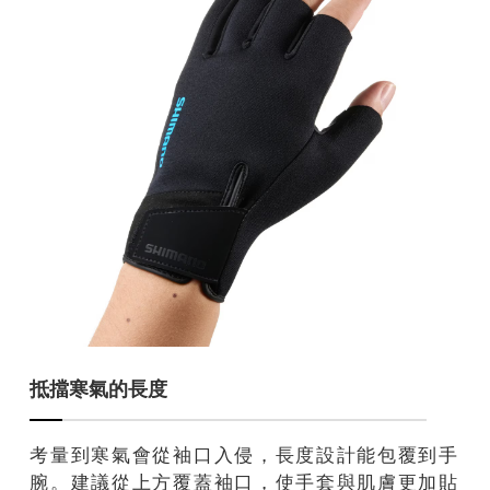
抵擋寒氣的長度
考量到寒氣會從袖口入侵，長度設計能包覆到手
腕。建議從上方覆蓋袖口，使手套與肌膚更加貼