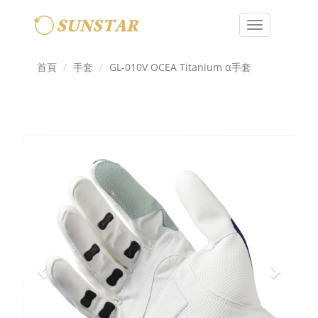
Toggle
navigation
首頁
手套
GL-010V OCEA Titanium α手套
Previous
Next