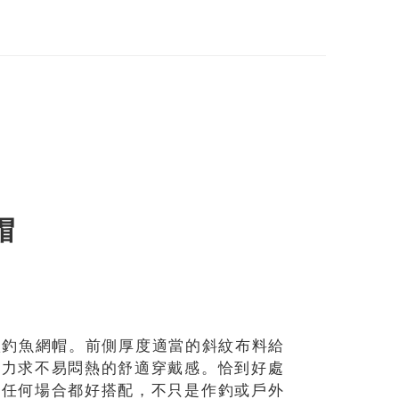
帽
本款釣魚網帽。前側厚度適當的斜紋布料給
，力求不易悶熱的舒適穿戴感。恰到好處
。任何場合都好搭配，不只是作釣或戶外