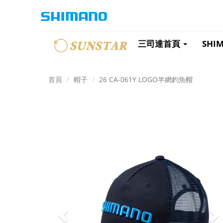
三司達首頁
SHI
首頁
帽子
26 CA-061Y LOGO半網釣魚帽
Previous
N