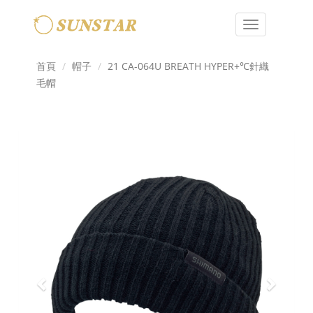
Toggle
navigation
首頁
帽子
21 CA-064U BREATH HYPER+℃針織
毛帽
Previous
Next