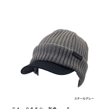
ＣＡ－０６５Ｕ 灰色 Ｆ