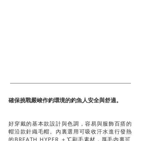
確保挑戰嚴峻作釣環境的釣魚人安全與舒適。
好穿戴的基本款設計與色調，容易與服飾百搭的
帽沿款針織毛帽。內裏選用可吸收汗水進行發熱
的BREATH HYPER ＋℃刷毛素材，厚毛內裏可