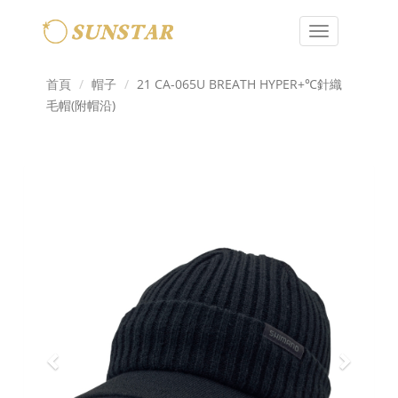
Toggle
navigation
首頁
帽子
21 CA-065U BREATH HYPER+℃針織
毛帽(附帽沿)
Previous
Next