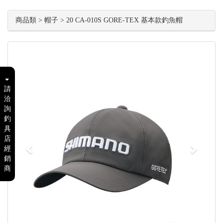
商品類 > 帽子 > 20 CA-010S GORE-TEX 基本款釣魚帽
Previous
Next
請
洽
詢
釣
具
店
經
銷
商