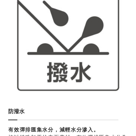
防潑水
有效彈排匯集水分，減輕水分滲入。