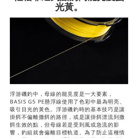
光黃。
浮游磯釣中，母線的能見度是一大要素，
BASIS G5 PE懸浮線使用了色彩中最為明亮、
吸引目光的黃色。浮游磯釣時的基本技巧是讓
掛餌不偏離撒餌的路徑，或是讓掛餌漂流到撒
餌生效的點，但母線若是受到風或急流的影
響，釣組就會偏離目標軌道。為了防止這種情