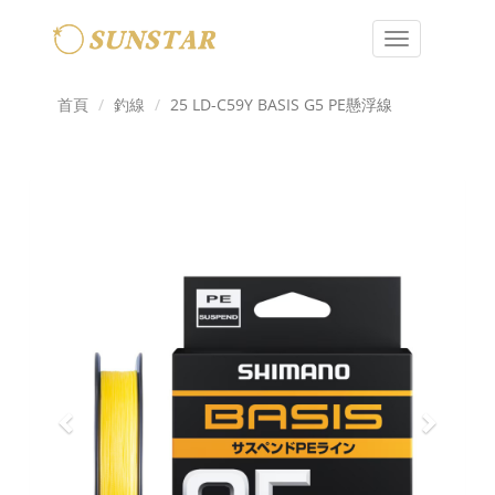
Toggle
navigation
首頁
釣線
25 LD-C59Y BASIS G5 PE懸浮線
Previous
Next