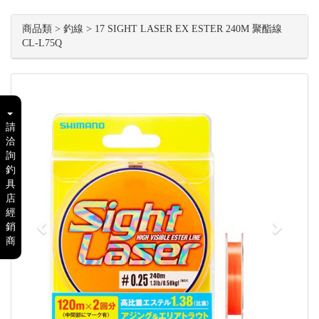
商品類 > 釣線 > 17 SIGHT LASER EX ESTER 240M 聚酯線
CL-L75Q
Previous
Next
請
洽
詢
釣
具
店
經
銷
商