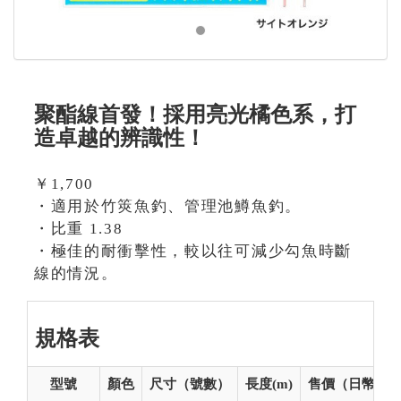
聚酯線首發！採用亮光橘色系，打
造卓越的辨識性！
￥1,700
・適用於竹筴魚釣、管理池鱒魚釣。
・比重 1.38
・極佳的耐衝擊性，較以往可減少勾魚時斷
線的情況。
規格表
型號
顏色
尺寸（號數）
長度(m)
售價（日幣）