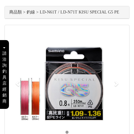
商品類 > 釣線 > LD-N61T / LD-N71T KISU SPECIAL G5 PE
Previous
Next
請
洽
詢
釣
具
店
經
銷
商