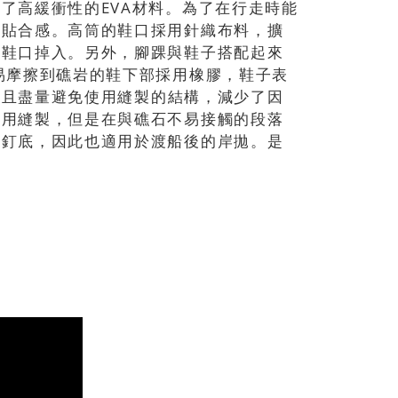
了高緩衝性的EVA材料。為了在行走時能
高貼合感。高筒的鞋口採用針織布料，擴
從鞋口掉入。另外，腳踝與鞋子搭配起來
易摩擦到礁岩的鞋下部採用橡膠，鞋子表
。並且盡量避免使用縫製的結構，減少了因
使用縫製，但是在與礁石不易接觸的段落
氈釘底，因此也適用於渡船後的岸拋。是