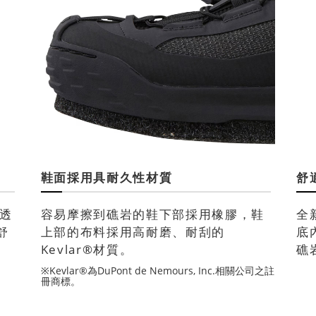
鞋面採用具耐久性材質
舒
，透
容易摩擦到礁岩的鞋下部採用橡膠，鞋
全
舒
上部的布料採用高耐磨、耐刮的
底
Kevlar®材質。
礁
※Kevlar®為DuPont de Nemours, Inc.相關公司之註
冊商標。