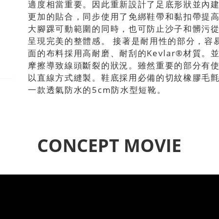
適度相當重要。因此重新設計了足底形狀並內建
更加的貼合，同步使用了免綁鞋帶和黏扣帶提
大腳踝可動範圍的同時，也可防止沙子和髒污
呈現完美的整體感。 接著是耐用性的部分，容
面的布料採用高耐磨、耐刮的Kevlar®材質
摩擦導致線頭斷裂的狀況。雖然重要的部分有
以直線方式縫製。鞋底採用必備的切紋橡膠毛
一款透氣防水的5cm防水型短靴。
CONCEPT MOVIE