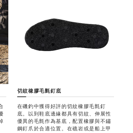
切紋橡膠毛氈釘底
合
在磯釣中獲得好評的切紋橡膠毛氈釘
優
底。以到鞋底邊緣都具有切紋、伸展性
掉
優異的毛氈作為基底，配置橡膠與不鏽
鋼釘爪於合適位置。在礁岩或是船上甲