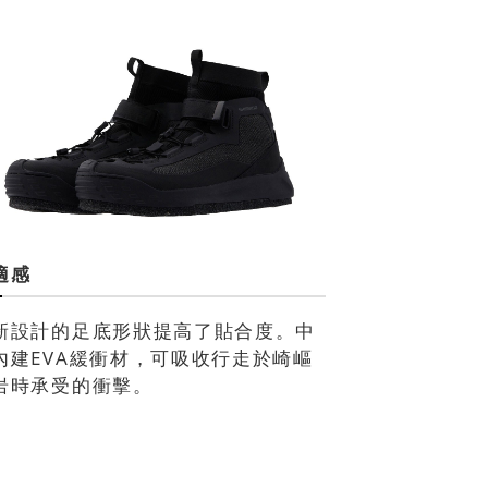
適感
新設計的足底形狀提高了貼合度。中
內建EVA緩衝材，可吸收行走於崎嶇
岩時承受的衝擊。