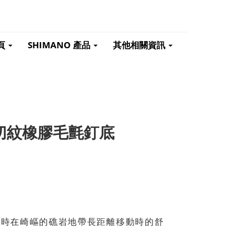
頁
SHIMANO 產品
其他相關資訊
鞋 切紋橡膠毛氈釘底
拋時在崎嶇的礁岩地帶長距離移動時的舒