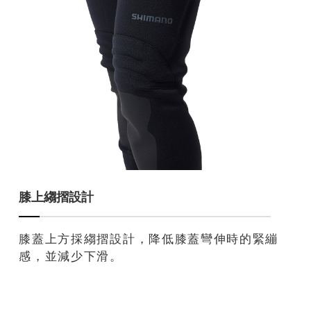
膝上縐摺設計
膝蓋上方採縐摺設計，降低膝蓋彎伸時的緊繃
感，並減少下滑。