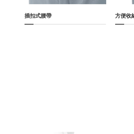
插扣式腰帶
方便收