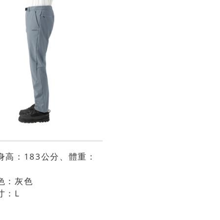
身高：183公分、體重：
色：灰色
寸：L