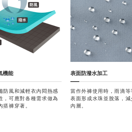
氣機能
表面防潑水加工
備防風和減輕衣內悶熱感
當作外褲使用時，雨滴等
性，可應對各種需求做為
表面形成水珠並脫落，減
內搭褲穿著。
內層。