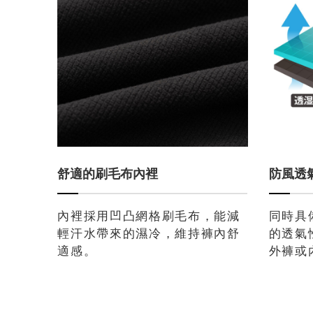
舒適的刷毛布內裡
防風透
內裡採用凹凸網格刷毛布，能減
同時具
輕汗水帶來的濕冷，維持褲內舒
的透氣
適感。
外褲或