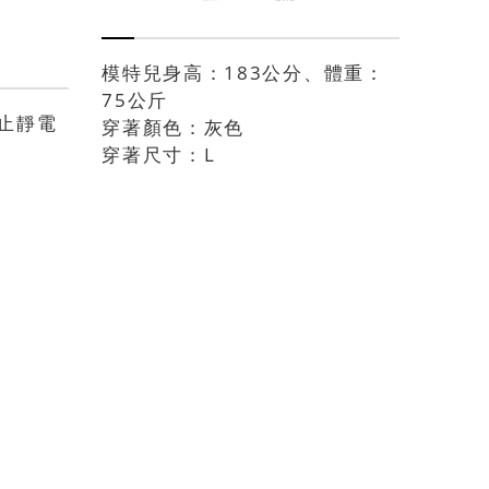
模特兒身高：183公分、體重：
75公斤
止靜電
穿著顏色：灰色
穿著尺寸：L