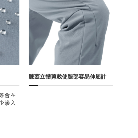
膝蓋立體剪裁使腿部容易伸屈計
等會在
少滲入