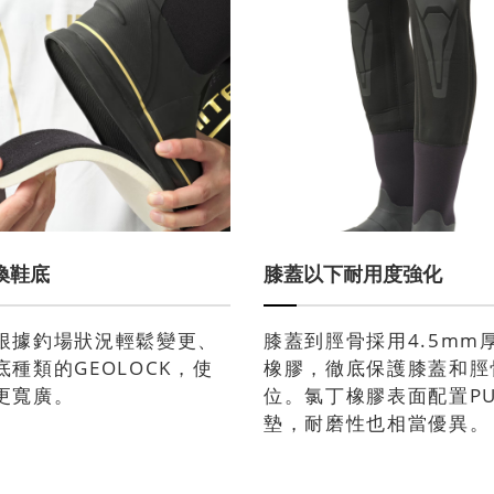
換鞋底
膝蓋以下耐用度強化
根據釣場狀況輕鬆變更、
膝蓋到脛骨採用4.5mm
底種類的GEOLOCK，使
橡膠，徹底保護膝蓋和脛
更寬廣。
位。氯丁橡膠表面配置P
墊，耐磨性也相當優異。