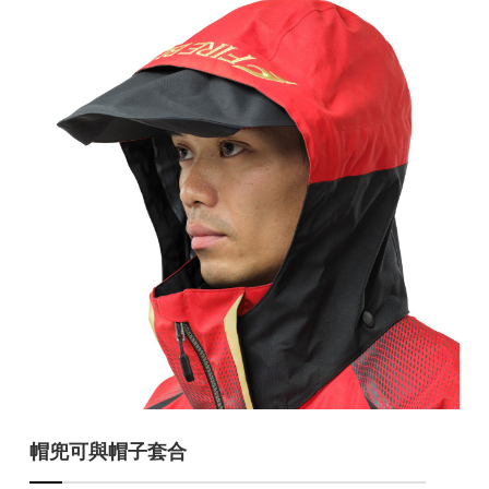
帽兜可與帽子套合