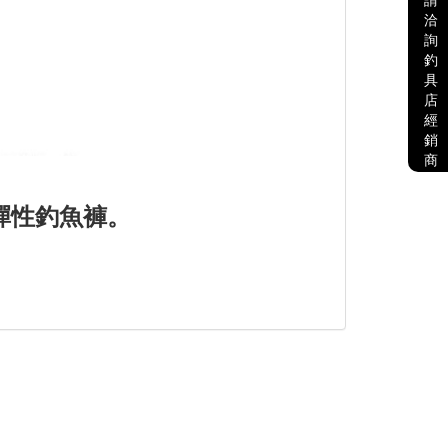
請
洽
詢
釣
具
店
經
銷
商
彈性釣魚褲。