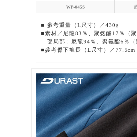
WP-045S
■ 參考重量（L尺寸）／430g
■素材／尼龍83％、聚氨酯17％（
部局部：尼龍94％、聚氨酯6％（
■參考臀下褲長（L尺寸）／77.5cm