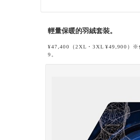
輕量保暖的羽絨套裝。
¥47,400（2XL・3XL ¥49,
9。