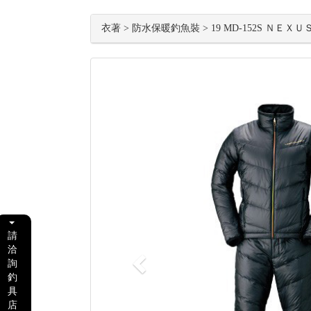
衣著 > 防水保暖釣魚裝 > 19 MD-152S ＮＥＸＵ
Previous
請
洽
詢
釣
具
店