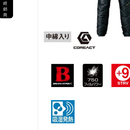
經
銷
商