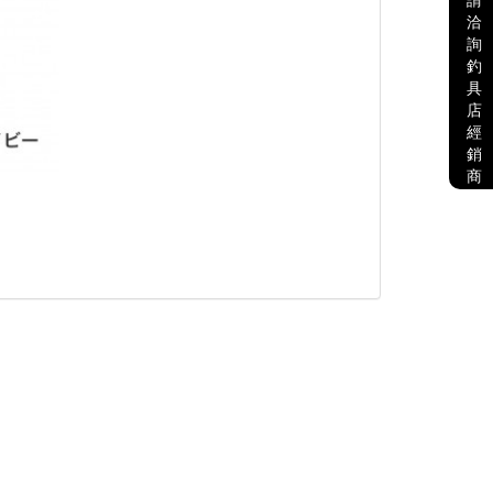
請
洽
詢
釣
具
店
經
銷
商