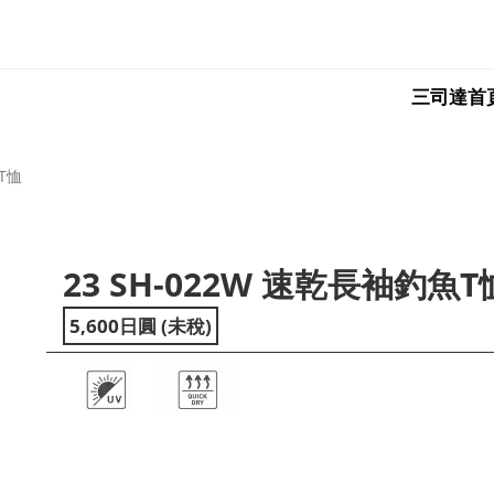
三司達首
魚T恤
23 SH-022W 速乾長袖釣魚T
ext
5,600日圓 (未稅)