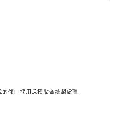
脫的領口採用反摺貼合縫製處理。