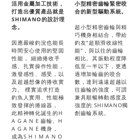
活用金屬加工技術，
小型精密齒輪緊密咬
打造出優質產品就是
合的新型驅動系統。
SHIMANO的設計理
念。
超小型精密齒輪與精
巧機身相結合，帶給
因應嚴峻釣況也能長
釣友“超順滑收線性
時間安心使用的堅固
能”，與以往的齒輪
性能， 細緻捲收手
相比。其振動程度降
感、扎實操作性能，
低至一半以下，更透
激發感性、感受，以
過增加輪齒的咬合
及超越想像的捲收實
數，達到遠遠超越以
力。 樸實追求打造
往齒輪的強度，可謂
釣魚人實用、性能極
兼具順暢轉動感度及
致發揮的捲線器，
強度的 SHIMANO獨
此精神轉化誕生的H
創齒輪系統。
A G A N E 齒輪、H
A G A N E 機身，
成為S H I M A N O