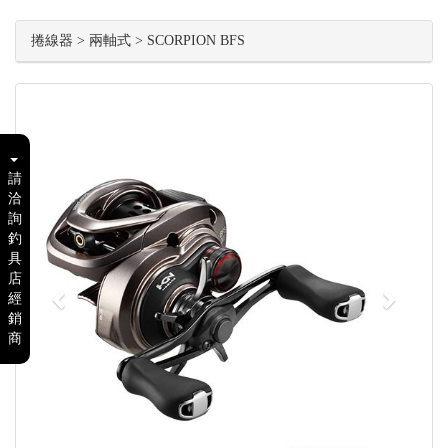
捲線器 > 兩軸式 > SCORPION BFS
Previous
Next
請
洽
詢
釣
具
店
經
銷
商