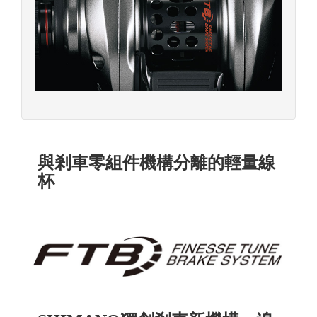
與剎車零組件機構分離的輕量線
杯