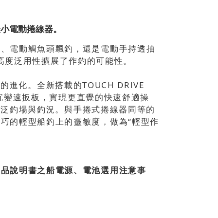
最小電動捲線器。
魚、電動鯛魚頭飄釣，還是電動手持透抽
0，其高度泛用性擴展了作釣的可能性。
層樓的進化。全新搭載的TOUCH DRIVE
W下沉變速扳板，實現更直覺的快速舒適操
對廣泛釣場與釣況。與手捲式捲線器同等的
巧的輕型船釣上的靈敏度，做為“輕型作
。
產品說明書之船電源、電池選用注意事