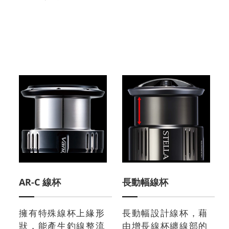
AR-C 線杯
長動幅線杯
擁有特殊線杯上緣形
長動幅設計線杯，藉
狀，能產生釣線整流
由增長線杯纏線部的