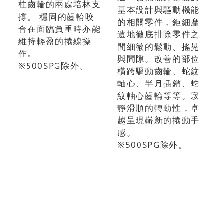
柱齒輪的兩處培林支
基本設計與驅動機能
撐。 穩固的齒輪咬
的相關零件，鉅細靡
合在面臨負重時亦能
遺地徹底排除零件之
維持輕盈的捲線操
間細微的鬆動、搖晃
作。
與間隙。改善的部位
※500SPG除外。
橫跨驅動齒輪、蛇紋
軸心、半月插銷、蛇
紋軸心齒輪等等。寂
靜滑順的轉動性，卓
越呈現嶄新的捲動手
感。
※500SPG除外。