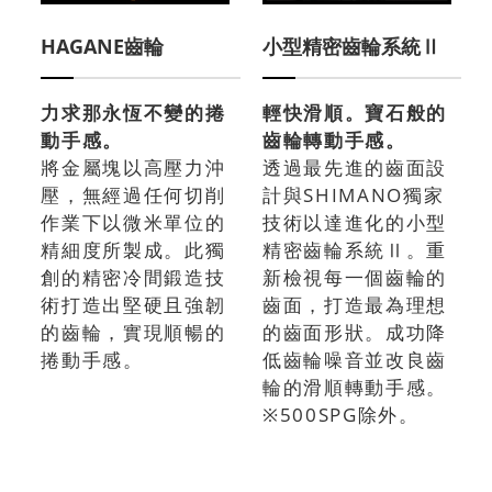
HAGANE齒輪
小型精密齒輪系統Ⅱ
力求那永恆不變的捲
輕快滑順。寶石般的
動手感。
齒輪轉動手感。
將金屬塊以高壓力沖
透過最先進的齒面設
壓，無經過任何切削
計與SHIMANO獨家
作業下以微米單位的
技術以達進化的小型
精細度所製成。此獨
精密齒輪系統Ⅱ。重
創的精密冷間鍛造技
新檢視每一個齒輪的
術打造出堅硬且強韌
齒面，打造最為理想
的齒輪，實現順暢的
的齒面形狀。成功降
捲動手感。
低齒輪噪音並改良齒
輪的滑順轉動手感。
※500SPG除外。