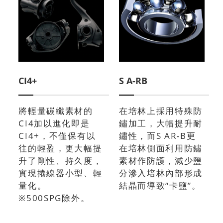
CI4+
S A-RB
將輕量碳纖素材的
在培林上採用特殊防
CI4加以進化即是
鏽加工，大幅提升耐
CI4+，不僅保有以
鏽性，而S AR-B更
往的輕盈，更大幅提
在培林側面利用防鏽
升了剛性、持久度，
素材作防護，減少鹽
實現捲線器小型、輕
分滲入培林內部形成
量化。
結晶而導致“卡鹽”。
※500SPG除外。