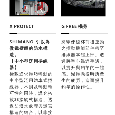
X PROTECT
G FREE 機身
SHIMANO 引以為
將驅使線杯前後運動
傲鐵壁般的防水構
之摺動機能部件移至
造。
捲線器本體上部。透
【中小型泛用捲線
過將重心靠近手邊，
器】
以提升與釣竿的一體
極致追求輕巧轉動的
感。減輕拋投時所產
中小型泛用紡車式捲
生的疲勞，進而提升
線器，不損及轉動輕
釣竿的操作性。
巧性的同時，講究搭
載非接觸式構造。透
過防潑水處理與迷宮
構造的結合，以非接