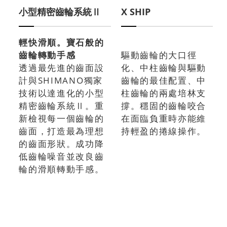
小型精密齒輪系統Ⅱ
X SHIP
輕快滑順。寶石般的
齒輪轉動手感
驅動齒輪的大口徑
透過最先進的齒面設
化、中柱齒輪與驅動
計與SHIMANO獨家
齒輪的最佳配置、中
技術以達進化的小型
柱齒輪的兩處培林支
精密齒輪系統Ⅱ。重
撐。穩固的齒輪咬合
新檢視每一個齒輪的
在面臨負重時亦能維
齒面，打造最為理想
持輕盈的捲線操作。
的齒面形狀。成功降
低齒輪噪音並改良齒
輪的滑順轉動手感。