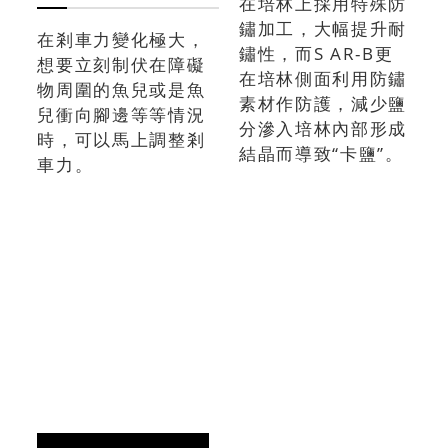
在培林上採用特殊防
鏽加工，大幅提升耐
在剎車力變化極大，
鏽性，而S AR-B更
想要立刻制伏在障礙
在培林側面利用防鏽
物周圍的魚兒或是魚
素材作防護，減少鹽
兒衝向腳邊等等情況
分滲入培林內部形成
時，可以馬上調整剎
結晶而導致“卡鹽”。
車力。