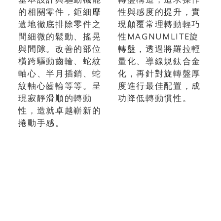
的相關零件，鉅細靡
性與感度的提升，實
遺地徹底排除零件之
現顛覆常理轉動輕巧
間細微的鬆動、搖晃
性MAGNUMLITE旋
與間隙。改善的部位
轉盤，透過將羅拉輕
橫跨驅動齒輪、蛇紋
量化、導線規鈦合金
軸心、半月插銷、蛇
化，再針對旋轉盤厚
紋軸心齒輪等等。呈
度進行最佳配置，成
現寂靜滑順的轉動
功降低轉動慣性。
性，造就卓越嶄新的
捲動手感。