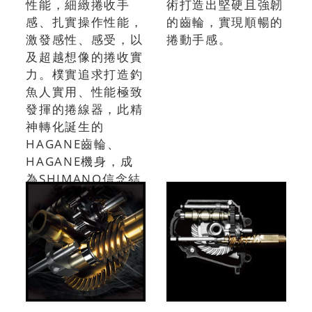
性能，細緻捲收手
術打造出堅硬且強韌
感、扎實操作性能，
的齒輪，實現順暢的
激發感性、感受，以
捲動手感。
及超越想像的捲收實
力。樸實追求打造釣
魚人實用、性能極致
發揮的捲線器，此精
神轉化誕生的
HAGANE齒輪、
HAGANE機身，成
為SHIMANO信念結
晶所在，一切只為與
釣魚人並肩前行。