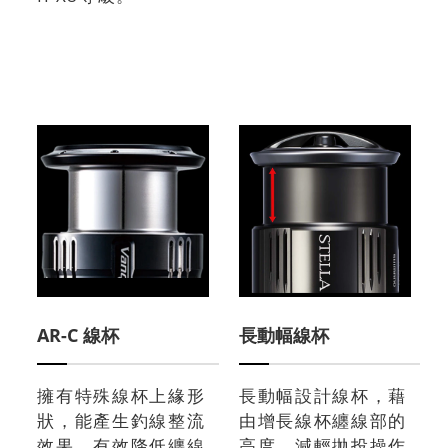
AR-C 線杯
長動幅線杯
擁有特殊線杯上緣形
長動幅設計線杯，藉
狀，能產生釣線整流
由增長線杯纏線部的
效果，有效降低纏線
高度，減輕拋投操作