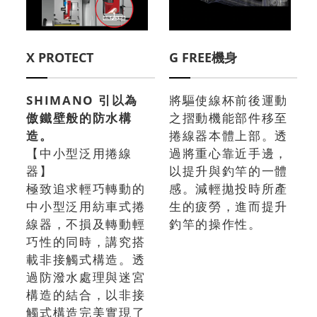
X PROTECT
G FREE機身
SHIMANO 引以為
將驅使線杯前後運動
傲鐵壁般的防水構
之摺動機能部件移至
造。
捲線器本體上部。透
【中小型泛用捲線
過將重心靠近手邊，
器】
以提升與釣竿的一體
極致追求輕巧轉動的
感。減輕拋投時所產
中小型泛用紡車式捲
生的疲勞，進而提升
線器，不損及轉動輕
釣竿的操作性。
巧性的同時，講究搭
載非接觸式構造。透
過防潑水處理與迷宮
構造的結合，以非接
觸式構造完美實現了