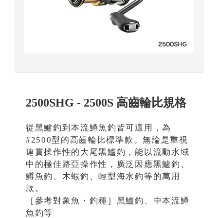
2500SHG - 2500S 高齒輪比規格
從黑鱸釣到本流鱒魚釣皆可適用，為
#2500型的高齒輪比標準款。無論是重視
連貫操作性的大尾黑鱸釣，能以流動水域
中的極佳路亞操作性，廣泛因應黑鱸釣、
鱒魚釣、木蝦釣、輕型海水釣等的萬用
款。
［參考對象魚・釣種］黑鱸釣、中本流鱒
魚釣等