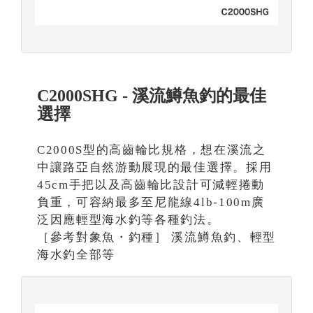
C2000SHG - 溪流鱒魚釣的最佳
選擇
C2000S型的高齒輪比規格，想在溪流之
中讓路亞自然游動展現的最佳選擇。採用
45cm手把以及高齒輪比設計可減輕捲動
負重，可容納最多至尼龍線4lb-100m廣
泛因應輕型海水釣等各種釣法。
［參考對象魚・釣種］ 溪流鱒魚釣、輕型
海水釣全部等