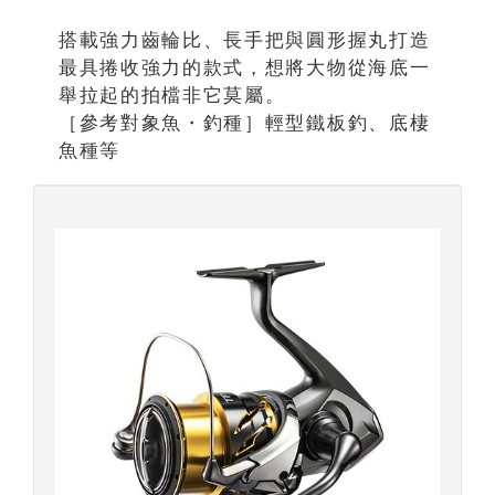
搭載強力齒輪比、長手把與圓形握丸打造
最具捲收強力的款式，想將大物從海底一
舉拉起的拍檔非它莫屬。
［參考對象魚・釣種］輕型鐵板釣、底棲
魚種等