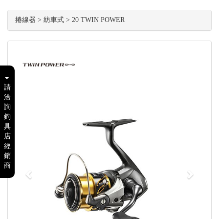
捲線器 > 紡車式 > 20 TWIN POWER
Previous
Next
請
洽
詢
釣
具
店
經
銷
商