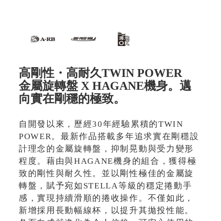
高剛性・高耐久TWIN POWER
金屬旋轉盤 X HAGANE機身。邁
向實在剛穩的極致。
自開發以來，歷經30年經驗累積的TWIN
POWER。最新作品搭載多年追求實在剛穩設
計理念的金屬旋轉盤，抑制晃動與受力變形
程度。藉由與HAGANE機身的組合，獲得極
致的剛性與耐久性。並以剛性極佳的金屬旋
轉盤，賦予宛如STELLA等級的穩定捲動手
感，實現持續滑順的捲收操作。不僅如此，
新增採用長動幅線杯，以提升其拋投性能。