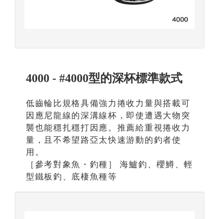
4000 - #4000型的深杯標準款式
低齒輪比規格具備強力捲收力量與搭載可
因應尼龍線的深溝線杯，即使遭遇大物突
襲也能穩扎穩打因應。推薦給重視捲收力
量，且不希望路亞太快速游動的釣者使
用。
［參考對象魚・釣種］ 海鱸釣、櫻鱒、輕
型鐵板釣、底棲魚種等