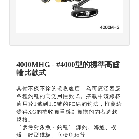
4000MHG - #4000型的標準高齒
輪比款式
具備不疾不徐的捲收速度，為可廣泛因應
各種釣種的高泛用性款式。搭載中淺線杯
適用於1號到1.5號的PE線的釣法，推薦給
覺得XG的捲收負重感到負擔的釣者這款
規格。
［參考對象魚・釣種］ 灘釣、海鱸、櫻
鱒、輕型鐵板、底棲魚種等