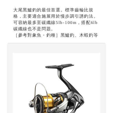
大尾黑鱸釣的最佳首選。標準齒輪比規
格，主要適合施展用於慢步調引誘釣法。
可容納最多至碳纖線5lb-100m，搭配6lb
碳纖線也不是問題。
［參考對象魚・釣種］黑鱸釣、木蝦釣等