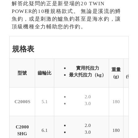
解答此疑問的正是新登場的20 TWIN
POWER的10種規格款式。 無論是溪流的鱒
魚釣，或是刺激的鱸魚釣甚至是海水釣，讓
頂級機種全力輔助您的作釣。
規格表
實用托拉力
重量
型號
齒輪比
最大托拉力（kg）
(g)
(徑m
2.0
C2000S
5.1
180
3.0
2.0
C2000
6.1
180
3.0
SHG