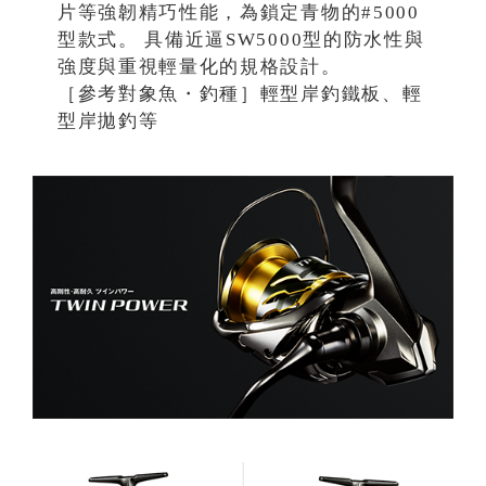
片等強韌精巧性能，為鎖定青物的#5000
型款式。 具備近逼SW5000型的防水性與
強度與重視輕量化的規格設計。
［參考對象魚・釣種］輕型岸釣鐵板、輕
型岸拋釣等