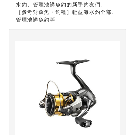
水釣、管理池鱒魚釣的新手釣友們。
［參考對象魚・釣種］輕型海水釣全部、
管理池鱒魚釣等