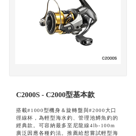
C2000S - C2000型基本款
搭載#1000型機身＆旋轉盤與#2000大口
徑線杯，為輕型海水釣、管理池鱒魚釣的
經典款。可容納最多至尼龍線4lb-100m
廣泛因應各種釣法。推薦給想嘗試輕型海