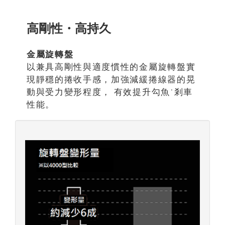
高剛性・高持久
金屬旋轉盤
以兼具高剛性與適度慣性的金屬旋轉盤實
現靜穩的捲收手感，加強減緩捲線器的晃
動與受力變形程度， 有效提升勾魚˙剎車
性能。