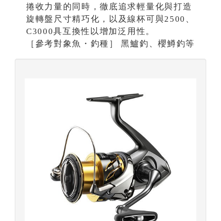
捲收力量的同時，徹底追求輕量化與打造
旋轉盤尺寸精巧化，以及線杯可與2500、
C3000具互換性以增加泛用性。
［參考對象魚・釣種］ 黑鱸釣、櫻鱒釣等