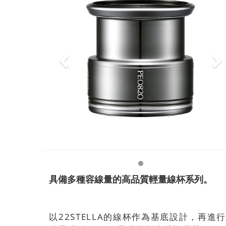
具備多種容線量的高品質輕量線杯系列。
以22STELLA的線杯作為基底設計，再