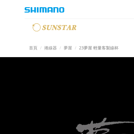
首頁
捲線器
夢屋
23夢屋 輕量客製線杯