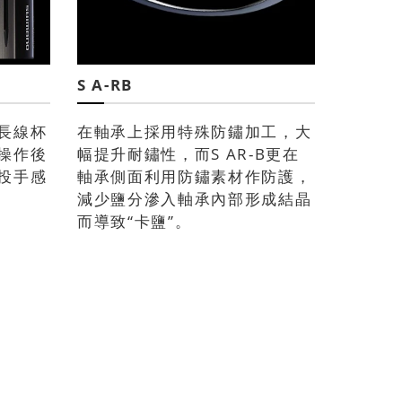
S A-RB
長線杯
在軸承上採用特殊防鏽加工，大
操作後
幅提升耐鏽性，而S AR-B更在
投手感
軸承側面利用防鏽素材作防護，
減少鹽分滲入軸承內部形成結晶
而導致“卡鹽”。