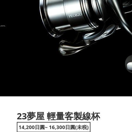
23夢屋 輕量客製線杯
ext
14,200日圓~ 16,300日圓(未税)