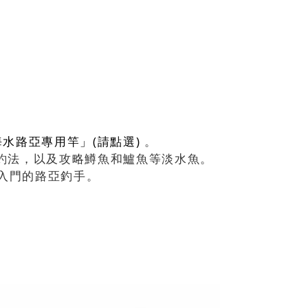
海水路亞專用竿」(請點選)
。
板釣法，以及攻略鱒魚和鱸魚等淡水魚。
剛入門的路亞釣手。