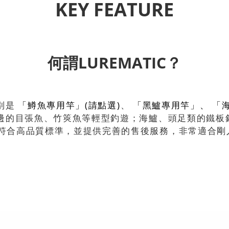
KEY FEATURE
何謂LUREMATIC？
分別是
「鱒魚專用竿」(請點選)
、
「黑鱸專用竿」、
「
括岸邊的目張魚、竹筴魚等輕型釣遊；海鱸、頭足類的鐵
產，符合高品質標準，並提供完善的售後服務，非常適合