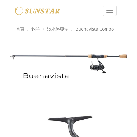
Toggle
navigation
首頁
釣竿
淡水路亞竿
Buenavista Combo
Previous
Next