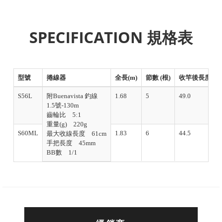
SPECIFICATION 規格表
型號
捲線器
全長(m)
節數 (根)
收竿後長度(cm
S56L
附Buenavista 釣線
1.68
5
49.0
1.5號-130m
齒輪比 5:1
重量(g) 220g
S60ML
1.83
6
44.5
最大收線長度 61cm
手把長度 45mm
BB數 1/1