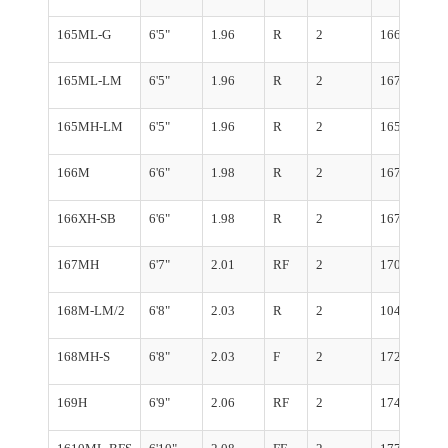
165ML-G
6'5"
1.96
R
2
166.8
165ML-LM
6'5"
1.96
R
2
167.4
165MH-LM
6'5"
1.96
R
2
165.9
166M
6'6"
1.98
R
2
167.7
166XH-SB
6'6"
1.98
R
2
167.3
167MH
6'7"
2.01
RF
2
170.8
168M-LM/2
6'8"
2.03
R
2
104.6
168MH-S
6'8"
2.03
F
2
172.7
169H
6'9"
2.06
RF
2
174.7