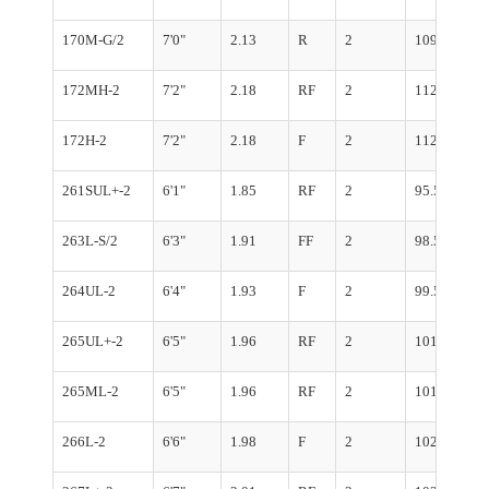
170M-G/2
7'0"
2.13
R
2
109.5
172MH-2
7'2"
2.18
RF
2
112
172H-2
7'2"
2.18
F
2
112
261SUL+-2
6'1"
1.85
RF
2
95.5
263L-S/2
6'3"
1.91
FF
2
98.5
264UL-2
6'4"
1.93
F
2
99.5
265UL+-2
6'5"
1.96
RF
2
101
265ML-2
6'5"
1.96
RF
2
101
266L-2
6'6"
1.98
F
2
102