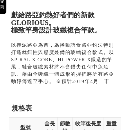
銷
商
獻給路亞釣熱好者們的新款
GLORIOUS。
極致竿身設計玻纖複合竿款。
以攪泥路亞為首，為捲動誘食路亞釣法特別
打造就餌性與感度兼備的玻纖複合款式。以
SPIRAL X CORE、HI-POWER X鍛造的竿
尾，融合玻纖素材將不會錯失任何中魚魚
訊。藉由全碳纖一體成形的握把將所有路亞
動靜傳達至手心。 ※預計2019年4月上市
規格表
全長
節數
收竿後長度
重量
先
型號