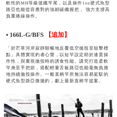
軟性的MH等級玻纖竿尾，以及操作1oz硬式魚型
路亞也能從容應對的強韌碳纖握把， 強力支撐高
負重捲線操作。
• 166L-G/BFS
【追加】
「於芒草河岸寂靜順暢地反覆低空拋投至狙擊標
點」具體實現釣者心聲，以短竿設定助於連貫操
作性，與重視拋投時的誘食性能。講究打造柔軟
竿身至手把節，搭配輕量舌板路亞也能毫無負擔
地持續拋投操作。一般直柄竿所無法容易駕馭的
硬式魚型路亞微拋釣，獻上最新直柄竿提案。