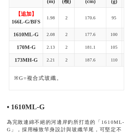
(m)
(根)
(cm)
(g)
(m
【追加】
1.98
2
170.6
95
1.
166L-G/BFS
1610ML-G
2.08
2
177.6
100
1.
170M-G
2.13
2
181.1
105
2.
173MH-G
2.21
2
187.6
110
2.
※G=複合式玻纖。
• 1610ML-G
為完敗連綿不絕的河邊岸釣所打造的「1610ML-
G」，採用極致竿身設計與玻纖竿尾，可堅定不