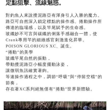
定點狙擊、流線魅惑。
對釣魚人來說攪泥路亞有渾身引人入勝的魔力。
路亞可自然深入鎖定標點的操作感、捲動操作所
傳達的臨場感，以及竿尾賦予的生命感。
玻纖妙不可言與碳纖的俐落手感融合一體，使
Crank專用竿的細緻感官刺激進化昇華。
POISON GLORIOUS XC、誕生。
“捲動”的美學
玻纖竿尾自然的振動，
帶動攪泥路亞小幅度擺動泳姿，
讓微弱魚訊確實著鉤。
等速操作過程之中，調節“呼吸”與“停留空檔”的
節奏，
存在著XC系列絕無僅有”捲動”世界新體驗。