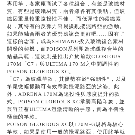
專用竿，各家廠商試了各種組合，有些是玻纖材
質、有些是碳纖材質，兩者雖各有其優點，但玻
纖因重量較重遠投性不佳， 而低彈性的碳纖素
材，其特有的反彈力容易擾亂攪泥路亞的游動。
如果能融合兩者的優勢應該會更好吧……因有了
這樣的念頭，成為SHIMANO投入玻纖複合素材
開發的契機，而POISON系列即為玻纖複合竿的
結晶典範，這次則是推出介於前款GLORIOUS
170M「C7」與ULTIMA 170 M之中間調性的
POISON GLORIOUS XC。
「C7」為玻纖竿款，其優勢在於”強韌性”，以及
竿尾微幅振動可有效帶動攪泥路亞的泳姿。此
外，ADRENA 170M為遠投性與感度提升的款
式。POISON GLORIOUS XC承襲高階印象，並
兼容並蓄ULTIMA澄澈清晰的手感，實為平衡性
極佳的竿款。
POISON GLORIOUS XC以170M-G規格為核心
竿款，如果是使用一般的攪泥路亞，使用此竿就