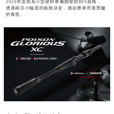
2020年追加為小型硬餌專屬開發的BFS規格，
透過路亞小幅度的振動泳姿，挑起擦身而過黑鱸
的食慾。