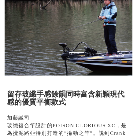
留存玻纖手感餘韻同時富含新穎現代
感的優質平衡款式
加藤誠司
玻纖複合竿設計的POISON GLORIOUS XC，是
為攪泥路亞特別打造的”捲動之竿”。說到Crank