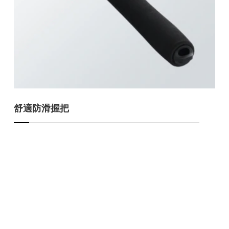
舒適防滑握把