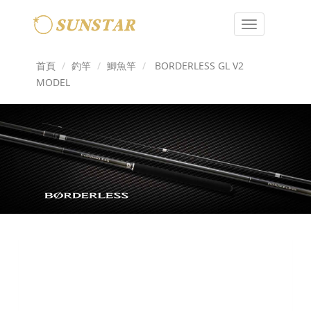
Toggle
navigation
首頁
釣竿
鯽魚竿
BORDERLESS GL V2
MODEL
Previous
Next