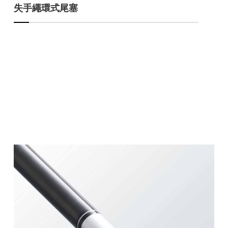
失手繩環式尾塞