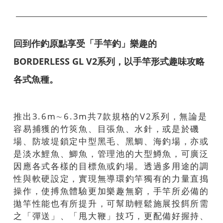
回到作釣原點享受「手竿釣」樂趣的
BORDERLESS GL V2系列，以手竿形式趣味攻略
各式魚種。
推出3.6m∼6.3m共7款規格的V2系列，無論是
容易捕獲的竹筴魚、目張魚、水針，或是於磯
場、防坡堤鎖定中型黑毛、黑鯛、海釣場，亦或
是淡水鯉魚、鯽魚，管理池的大型鱒魚，可廣泛
因應各式各樣的目標魚或釣場。透過多用途的調
性與軟硬設定，實現無導環釣竿獨有的力量直搗
操作，使搏魚體驗更加樂趣無窮，手竿所必備的
拋竿性能也有所提升，可幫助輕鬆施展投餌所需
之「彈送」、「甩大鞭」技巧，更配備好握持、