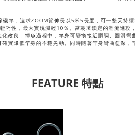
M節磯竿，追求ZOOM節伸長以5米5長度，可一整天
竿輕巧性，最大實現減輕10％。當朝著鎖定的潮流進攻
進化改良，搏魚過程中，竿身可變換接近胴調、圓滑彎
可確實降低竿身的不穩晃動。同時隨著竿身彎曲愈深，
FEATURE 特點