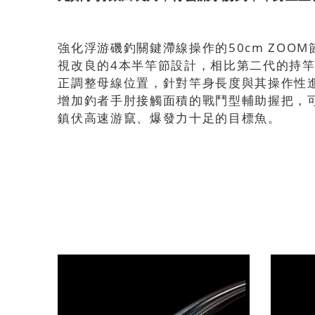
強化浮游磯釣關鍵滯線操作的50cm ZOO
視改良的4本半竿節設計，相比第二代的持
正調整母線位置，針對竿身長度與其操作性
增加釣者手肘接觸面積的戰鬥型輔助握把，
鎮伏高速游竄、爆發力十足的目標魚。