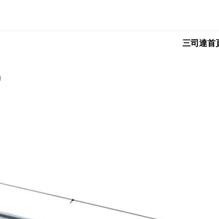
三司達首
I