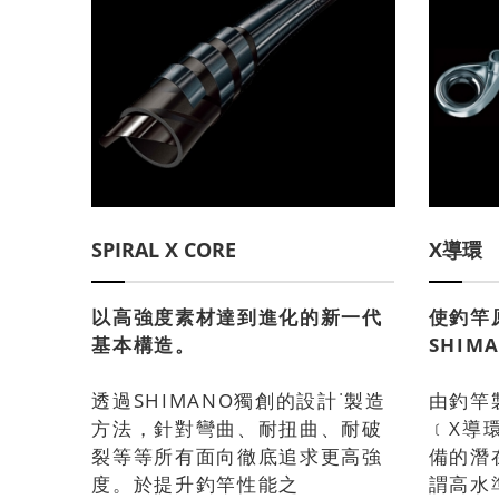
SPIRAL X CORE
X導環
以高強度素材達到進化的新一代
使釣竿
基本構造。
SHIM
透過SHIMANO獨創的設計˙製造
由釣竿
方法，針對彎曲、耐扭曲、耐破
﹝X導
裂等等所有面向徹底追求更高強
備的潛
度。於提升釣竿性能之
謂高水