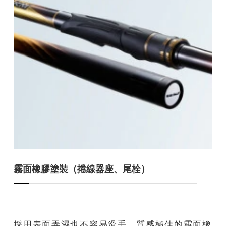
霧面橡膠塗裝（捲線器座、尾栓）
採用表面弄濕也不容易滑手，質感極佳的霧面橡