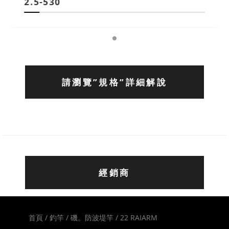
2.5-530
請瀏覽”規格”詳細解說
經銷商
首頁 /
釣竿 /
磯。防波堤竿 /
22 RAIARM