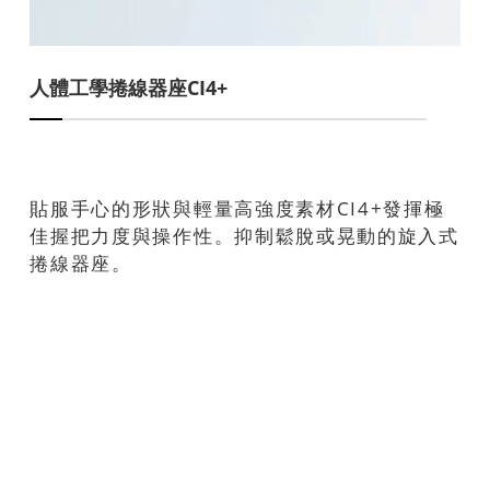
人體工學捲線器座CI4+
貼服手心的形狀與輕量高強度素材CI4+發揮極
佳握把力度與操作性。抑制鬆脫或晃動的旋入式
捲線器座。