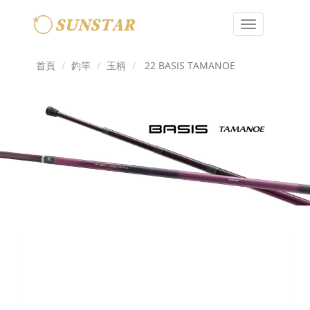
Toggle
navigation
首頁
釣竿
玉柄
22 BASIS TAMANOE
Previous
Next