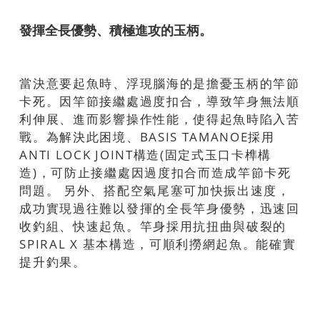
發揮全長優勢、積極進攻的玉柄。
當決意要起魚時、浮現腦海的是擔憂玉柄的竿節
卡死。因竿節接繼處過度扣合，導致竿身無法順
利伸展、進而影響操作性能，使得起魚時陷入苦
戰。為解決此困境、BASIS TAMANOE採用
ANTI LOCK JOINT構造(固定式玉口卡榫構
造)，可防止接繼處因過度扣合而造成竿節卡死
問題。 另外、搭配空氣尾塞可加快振出速度，
成功實現過往難以發揮的全長竿身優勢，迅速回
收釣組、快速起魚。竿身採用抗扭曲與破裂的
SPIRAL X 基本構造，可順利撈網起魚。能確實
提升釣果。