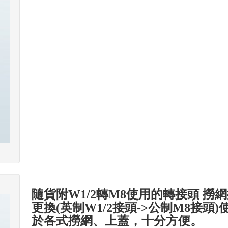
隨貨附W1/2轉M8使用的轉接頭 撈
更換(英制W1/2接頭->公制M8接頭
於各式撈網、上蓋，十分方便。