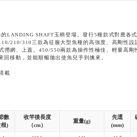
規格的LANDING SHAFT玉柄登場。發行5種款式對
10/210/310三款為征服大型魚種的高強度、高剛
裝載各式撈網、上蓋。450/550兩款為操作性極佳、輕量
來回移動，並能順暢拋出使魚兒手到擒來。
0搭載
節數
收竿後長度
先逕
重量(g)
(根)
（cm）
(mm)