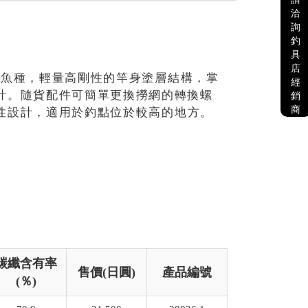
洽
詢
釣
具
店
應各式魚種，輕量高剛性的竿身塗層結構，掌
經
性設計。隨貨配件可簡單更換撈網的轉換螺
銷
商
高剛性設計，適用於釣點位於較高的地方。
碳纖含有率
售價(日圓)
產品編號
(％)