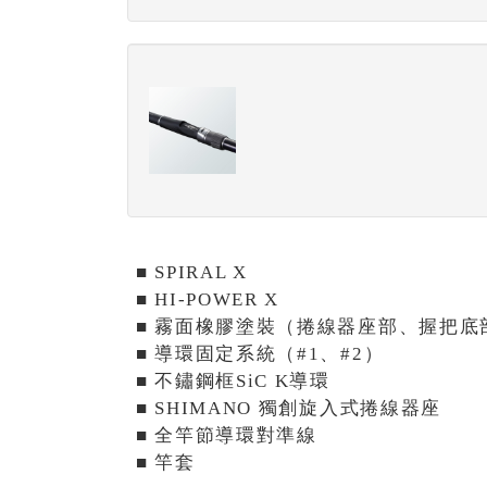
■ SPIRAL X
■ HI-POWER X
■ 霧面橡膠塗裝（捲線器座部、握把底
■ 導環固定系統（#1、#2）
■ 不鏽鋼框SiC K導環
■ SHIMANO 獨創旋入式捲線器座
■ 全竿節導環對準線
■ 竿套