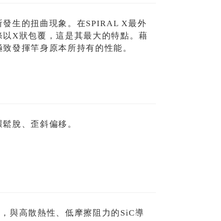
生的扭曲現象。在SPIRAL X最外
條以X狀包覆，這是其最大的特點。藉
極致發揮竿身原本所持有的性能。
環鬆脫、歪斜偏移。
，與高散熱性、低摩擦阻力的SiC導