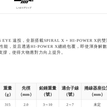
EYE 遠投，全新搭載SPIRAL X + HI-POWER
性能，並且透過HI-POWER X纏繞包覆，即使渾身
支撐，使得大物應對力向上提升。
重量
先徑
鉛錘重量
適合子線
捲線器座位
（g）
（mm）
（號）
（號）
（mm）
315
2.0
3～10
2～7
未定