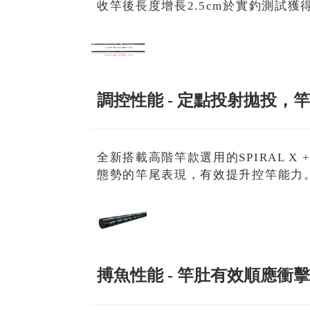
收竿後長度增長2.5cm於實釣測試
調控性能 - 定點投射拋投，
全新搭載高階竿款選用的SPIRAL X
態勢的竿尾表現，有效提升控竿能力
搏魚性能 - 竿肚有效順應衝