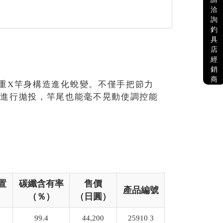
洽
詢
釣
具
店
經
銷
商
 X的雙重X竿身構造進化蛻變。不僅手把節力
解數進行拋投，竿尾也能毫不晃動使調控能
置
碳纖含有率
售價
產品編號
（％）
（日圓）
99.4
44,200
25910 3