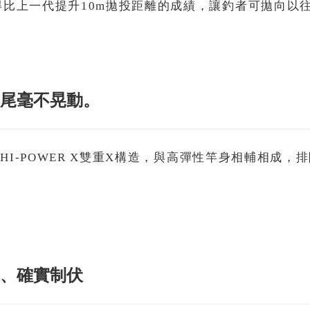
獲得比上一代提升10m拋投距離的成績，讓釣者可拋向
竿尾毫不晃動。
 +HI-POWER X雙重X構造，與高彈性竿身相輔相
。
擊、確實制伏