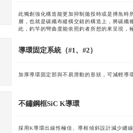
此獨創強化構造能更加抑制拋投時或是搏魚時所發
層，也就是碳纖布縱橫交錯的構造上，將碳纖
此，釣竿的彎曲度能依照釣者所想的來呈現，
導環固定系統（#1、#2）
加厚導環固定部與不易滑動的形狀，可減輕導
不鏽鋼框SiC K導環
採用K導環出線性極佳、導框傾斜設計減少纏線