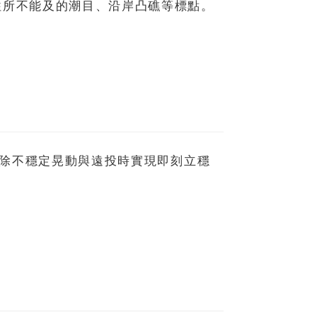
以往所不能及的潮目、沿岸凸礁等標點。
成，排除不穩定晃動與遠投時實現即刻立穩