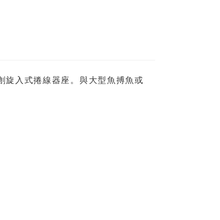
ANO獨創旋入式捲線器座。與大型魚搏魚或