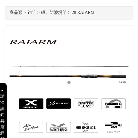
商品類 > 釣竿 > 磯。防波堤竿 > 20 RAIARM
Previous
Next
請
洽
詢
釣
具
店
經