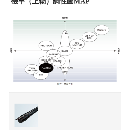
磯竿（上物）調性圖MAP