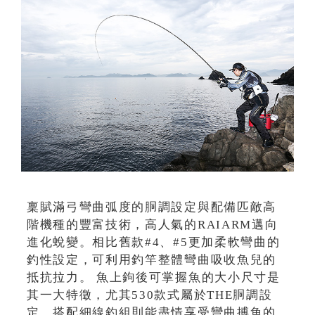
稟賦滿弓彎曲弧度的胴調設定與配備匹敵高
階機種的豐富技術，高人氣的RAIARM邁向
進化蛻變。相比舊款#4、#5更加柔軟彎曲的
釣性設定，可利用釣竿整體彎曲吸收魚兒的
抵抗拉力。 魚上鉤後可掌握魚的大小尺寸是
其一大特徵，尤其530款式屬於THE胴調設
定，搭配細線釣組則能盡情享受彎曲搏魚的