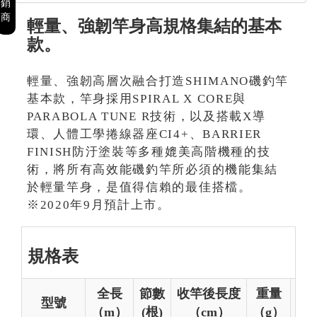
銷
商
輕量、強韌竿身高規格集結的基本
款。
輕量、強韌高層次融合打造SHIMANO磯釣竿
基本款，竿身採用SPIRAL X CORE與
PARABOLA TUNE R技術，以及搭載X導
環、人體工學捲線器座CI4+、BARRIER
FINISH防汙塗裝等多種媲美高階機種的技
術，將所有高效能磯釣竿所必須的機能集結
於輕量竿身，是值得信賴的最佳搭檔。
※2020年9月預計上市。
規格表
全長
節數
收竿後長度
重量
型號
（m）
(根)
（cm）
（g）
（