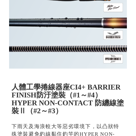
人體工學捲線器座CI4+ BARRIER
FINISH防汙塗裝（#1～#4）
HYPER NON-CONTACT 防纏線塗
裝Ⅱ（#2～#3）
下雨天及海浪較大等惡劣環境下，以凸狀特
殊塗裝避免釣線黏住釣竿的HYPER NON-