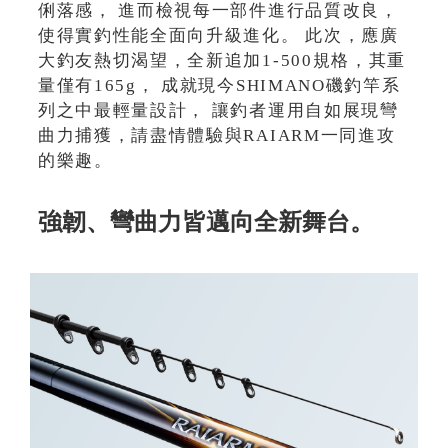
俐落感， 進而檢視每一部件進行品質改良，
使得實釣性能全面向升級進化。 此次，應廣
大釣友熱切渴望，全新追加1-500規格，其重
量僅有165g， 成就現今SHIMANO磯釣竿系
列之中最輕量設計， 讓釣者運用自如展現彎
曲力捕獲，請盡情體驗與RAIARM一同進攻
的樂趣。
強韌、彎曲力皆邁向全新舞台。