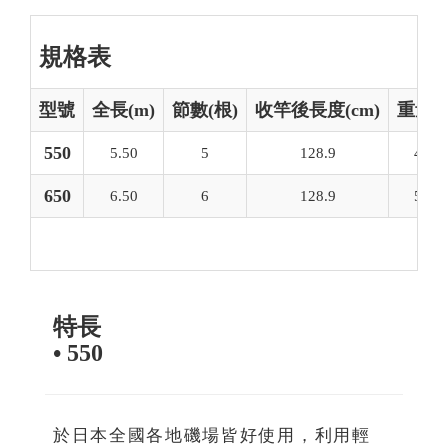
規格表
型號
全長(m)
節數(根)
收竿後長度(cm)
重量(g
550
5.50
5
128.9
440
650
6.50
6
128.9
570
特長
• 550
於日本全國各地磯場皆好使用，利用輕