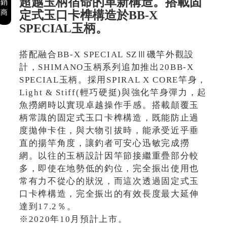
超越玉柄宿命的革新構造。搭載固
銷
定式玉口卡榫構造於BB-X
商
SPECIAL玉柄。
搭配融合BB-X SPECIAL SZⅢ磯竿外觀設
計，SHIMANO玉柄系列追加推出20BB-X
SPECIAL玉柄。採用SPIRAL X CORE竿身，
Light & Stiff(輕巧硬挺)與強化竿身彈力，起
魚撈網時以實現卓越操作手感。搭載顛覆玉
柄常識的固定式玉口卡榫構造，既能防止過
度拋伸卡住，與大物引拔時，能承受近乎垂
直的揚竿角度，讓釣者可安心迅敏完成撈
網。以往的玉柄設計因竿節接繼重疊部分較
多，即使在地勢低的釣位，完全振出使用也
常有力不從心的狀況，而這次透過固定式玉
口卡榫構造，完全振出的有效長度最大延伸
達到17.2％。
※2020年10月預計上市。