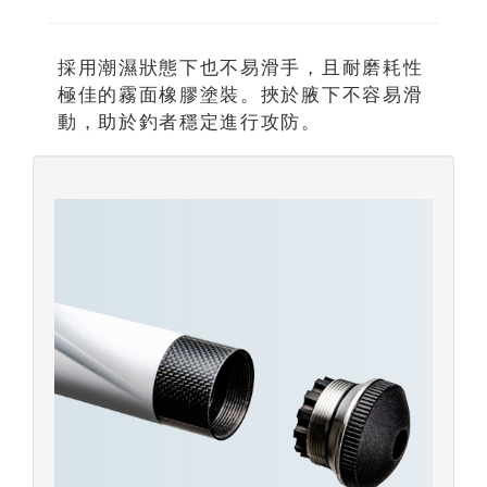
採用潮濕狀態下也不易滑手，且耐磨耗性
極佳的霧面橡膠塗裝。挾於腋下不容易滑
動，助於釣者穩定進行攻防。