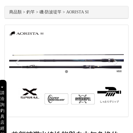
商品類 > 釣竿 > 磯‧防波堤竿 > AORISTA SI
Previous
Next
請
洽
詢
釣
具
店
經