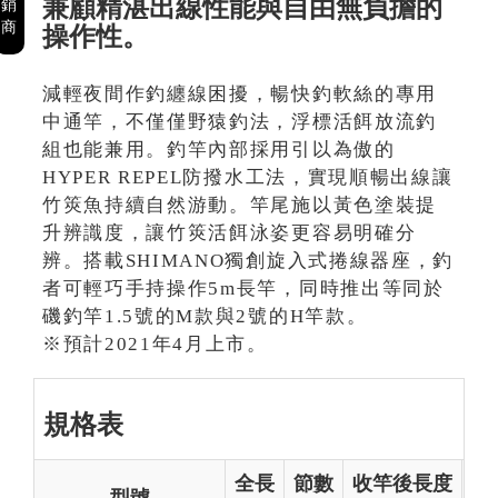
兼顧精湛出線性能與自由無負擔的
銷
商
操作性。
減輕夜間作釣纏線困擾，暢快釣軟絲的專用
中通竿，不僅僅野猿釣法，浮標活餌放流釣
組也能兼用。釣竿內部採用引以為傲的
HYPER REPEL防撥水工法，實現順暢出線讓
竹筴魚持續自然游動。竿尾施以黃色塗裝提
升辨識度，讓竹筴活餌泳姿更容易明確分
辨。搭載SHIMANO獨創旋入式捲線器座，釣
者可輕巧手持操作5m長竿，同時推出等同於
磯釣竿1.5號的M款與2號的H竿款。
※預計2021年4月上市。
規格表
全長
節數
收竿後長度
重
型號